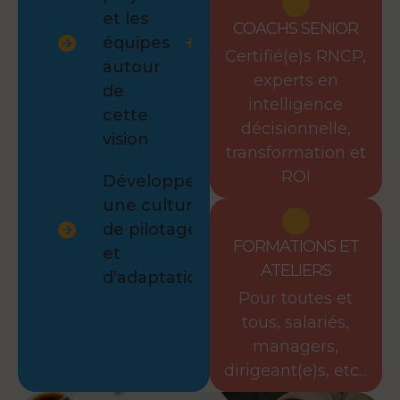
et les
COACHS SENIOR
équipes
Certifié(e)s RNCP,
autour
experts en
de
intelligence
cette
décisionnelle,
vision
transformation et
ROI
Développer
une culture
de pilotage
FORMATIONS ET
et
ATELIERS
d’adaptation
Pour toutes et
tous, salariés,
managers,
dirigeant(e)s, etc...