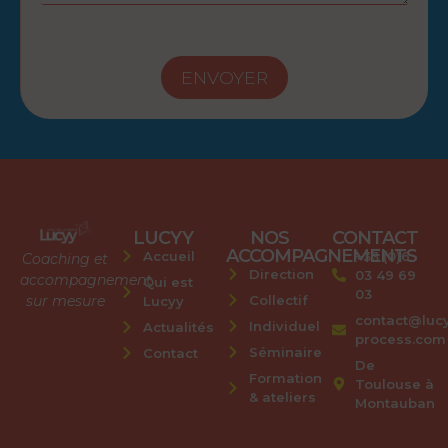
ENVOYER
LUCYY
NOS
CONTACT
ACCOMPAGNEMENTS
Accueil
+33 (0)6
Coaching et
Direction
03 49 69
accompagnement
Qui est
03
Collectif
sur mesure
Lucyy
contact@luc
Individuel
Actualités
process.com
Séminaire
Contact
De
Formation
Toulouse à
& ateliers
Montauban