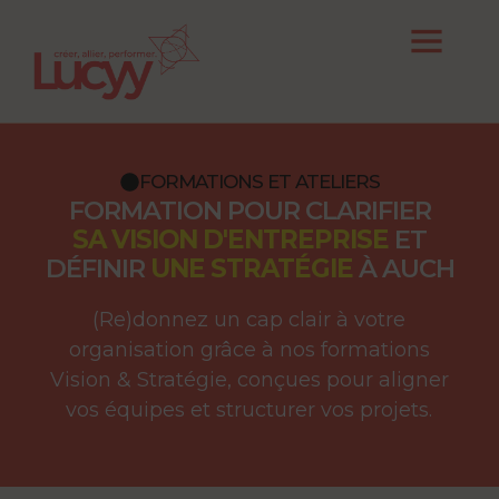
FORMATIONS ET ATELIERS
FORMATION POUR CLARIFIER
SA VISION D'ENTREPRISE
ET
DÉFINIR
UNE STRATÉGIE
À AUCH
(Re)donnez un cap clair à votre
organisation grâce à nos formations
Vision & Stratégie, conçues pour aligner
vos équipes et structurer vos projets.